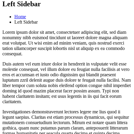
Left Sidebar
Home
Left Sidebar
Lorem ipsum dolor sit amet, consectetuer adipiscing elit, sed diam
nonummy nibh euismod tincidunt ut laoreet dolore magna aliquam
erat volutpat. Ut wisi enim ad minim veniam, quis nostrud exerci
tation ullamcorper suscipit lobortis nisl ut aliquip ex ea commodo
consequat.
Duis autem vel eum iriure dolor in hendrerit in vulputate velit esse
molestie consequat, vel illum dolore eu feugiat nulla facilisis at vero
eros et accumsan et iusto odio dignissim qui blandit praesent
luptatum zzril delenit augue duis dolore te feugait nulla facilisi. Nam
liber tempor cum soluta nobis eleifend option congue nihil imperdiet
doming id quod mazim placerat facer possim assum. Typi non
habent claritatem insitam; est usus legentis in iis qui facit eorum
claritatem.
Investigationes demonstraverunt lectores legere me lius quod ii
legunt saepius. Claritas est etiam processus dynamicus, qui sequitur
mutationem consuetudium lectorum. Mirum est notare quam littera
gothica, quam nunc putamus parum claram, anteposuerit litterarum
formas humanitatis per seacula quarta decima et quinta decima.