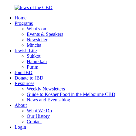
Skip
to
Home
content
Jews
Nourish
Programs
of
your
What’s on
the
Jewish
Events & Speakers
CBD
spirit,
Newsletter
in
Mincha
the
Jewish Life
city
Sukkot
of
Hanukkah
Melbourne
Purim
Join JBD
Donate to JBD
Resources
Weekly Newsletters
Guide to Kosher Food in the Melbourne CBD
News and Events blog
About
What We Do
Our History
Contact
Login